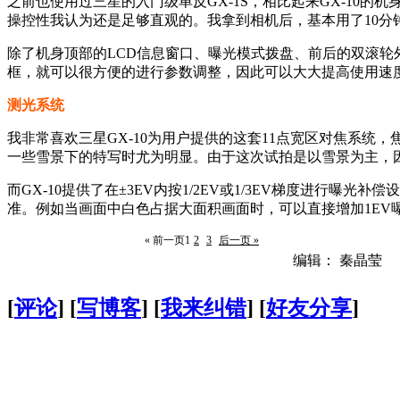
之前也使用过三星的入门级单反GX-1S，相比起来GX-1
操控性我认为还是足够直观的。我拿到相机后，基本用了10分
除了机身顶部的LCD信息窗口、曝光模式拨盘、前后的双滚轮
框，就可以很方便的进行参数调整，因此可以大大提高使用速
测光系统
我非常喜欢三星GX-10为用户提供的这套11点宽区对焦系
一些雪景下的特写时尤为明显。由于这次试拍是以雪景为主，
而GX-10提供了在±3EV内按1/2EV或1/3EV梯度进
准。例如当画面中白色占据大面积画面时，可以直接增加1EV
« 前一页
1
2
3
后一页 »
编辑： 秦晶莹
[
评论
] [
写博客
] [
我来纠错
] [
好友分享
]