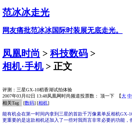
范冰冰走光
网友痛批范冰冰国际时装展无底走光。
凤凰时尚
>
科技数码
>
相机·手机
> 正文
评测：三星GX-10稻香湖试拍体验
2007年03月02日 13:48
凤凰网时尚频道
投票数：
顶一下
【
大
中
相关Tag
[
数码
] [
相机
]
能有机会在第一时间内拿到三星的首款千万像素单反相机GX-
更重要的是这款相机还加入了一些对我而言非常必要的功能，例