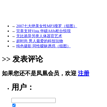
→
2007七大绝美女性MP3搜罗（组图）
→
完美支持Vista 华硕A8Js柜台惊现
→
无比诡异另类人体器官艺术
→
超时尚 男人最爱的科技玩物
→
纯色摄影 同性暧昧诱惑（组图）
>> 发表评论
如果您还不是凤凰会员，欢迎
注册
用户：