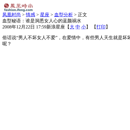
凤凰时尚
>
情感
>
星座
>
血型分析
> 正文
血型秘语：谁是洞悉女人心的蓝颜祸水
2008年12月22日 17:59
新浪星座
【
大
中
小
】 【
打印
】
俗话说“男人不坏女人不爱”，在爱情中，有些男人天生就是
呢？