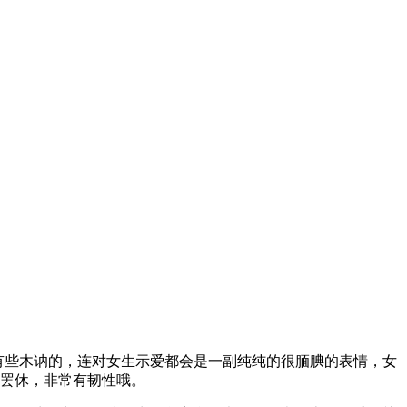
有些木讷的，连对女生示爱都会是一副纯纯的很腼腆的表情，女
会罢休，非常有韧性哦。