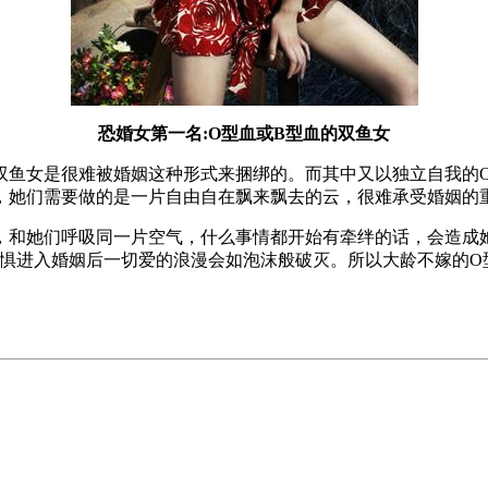
恐婚女第一名:O型血或B型血的双鱼女
双鱼女是很难被婚姻这种形式来捆绑的。而其中又以独立自我的
，她们需要做的是一片自由自在飘来飘去的云，很难承受婚姻的
，和她们呼吸同一片空气，什么事情都开始有牵绊的话，会造成
恐惧进入婚姻后一切爱的浪漫会如泡沫般破灭。所以大龄不嫁的O