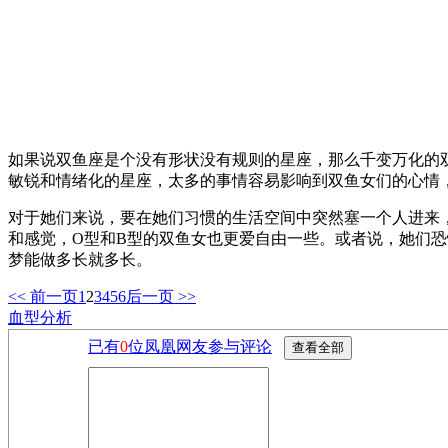
如果说双鱼座是个没有形状没有规则的星座，那么千变万化的
敏锐和情绪化的星座，太多的事情容易影响到双鱼女们的心情
对于她们来说，要在她们习惯的生活空间中突然塞一个人进来
和感觉，O型和B型的双鱼女也更爱自由一些。或者说，她们
梦能做多长就多长。
<< 前一页
1
2
3
4
5
6
后一页 >>
血型分析
已有
0
位凤凰网友参与评论