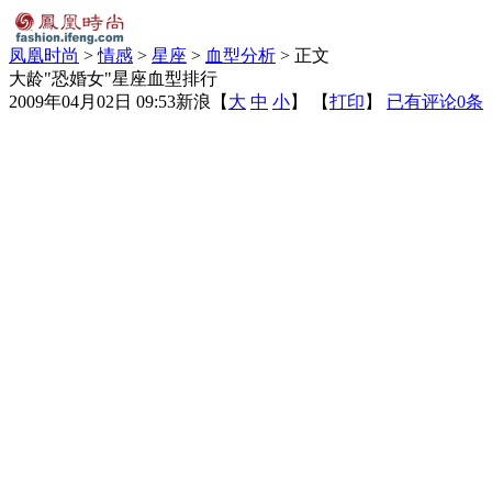
凤凰时尚
>
情感
>
星座
>
血型分析
> 正文
大龄"恐婚女"星座血型排行
2009年04月02日 09:53
新浪
【
大
中
小
】 【
打印
】
已有评论
0
条