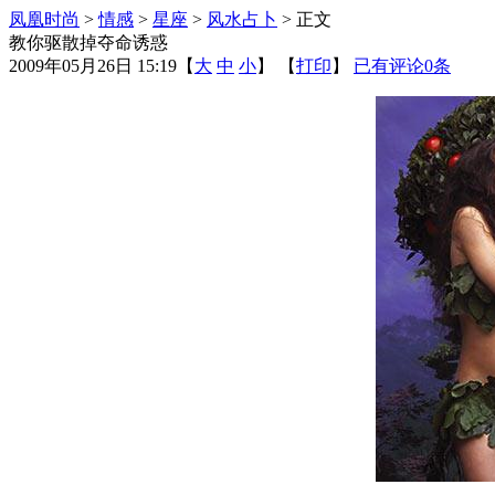
凤凰时尚
>
情感
>
星座
>
风水占卜
> 正文
教你驱散掉夺命诱惑
2009年05月26日 15:19
【
大
中
小
】 【
打印
】
已有评论
0
条