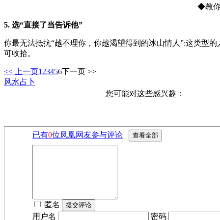
◆教
5. 选“直接了当告诉他”
你最无法抵抗“越不理你，你越渴望得到的冰山情人”:这类型
可收拾。
<< 上一页
1
2
3
4
5
6
下一页 >>
风水占卜
您可能对这些感兴趣：
已有
0
位凤凰网友参与评论
匿名
用户名
密码