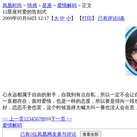
凤凰时尚
>
情感
>
星座
>
爱情解码
> 正文
12星座对爱的告别式
2009年05月04日 12:17
【
大
中
小
】 【
打印
】
已有评论
0
条
心永远都属于自由的射手，自我到有点自私，所以一定不会让
一直都存在，面对爱情，也是一样的态度，所以要是得向一段
好，恋恋不舍也罢，这个时候选择大喊大叫一番也没人会在意
<< 上一页
1
2
3
4
5
6
7
8
9
10
下一页 >>
爱情解码
已有
0
位凤凰网友参与评论