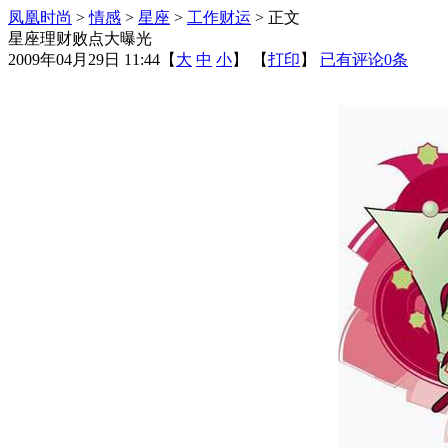
凤凰时尚
>
情感
>
星座
>
工作财运
> 正文
星座理财败点大曝光
2009年04月29日 11:44
【
大
中
小
】 【
打印
】
已有评论
0
条