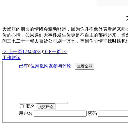
天蝎座的朋友的情绪会牵动财运，因为你并不像外表看起来那
你的心情，如果遇到大事件发生你更是不自主的郁闷起来，当
问三七二十一就去百货公司刷一万七，等到你心情平抚时钱包
<< 上一页
1
2
3
4
5
6
7
8
9
10
下一页 >>
工作财运
已有
0
位凤凰网友参与评论
匿名
用户名
密码