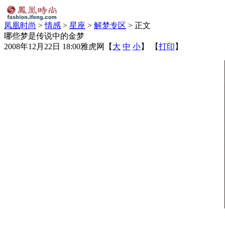
凤凰时尚
>
情感
>
星座
>
解梦专区
> 正文
哪些梦是传说中的金梦
2008年12月22日 18:00
雅虎网
【
大
中
小
】 【
打印
】