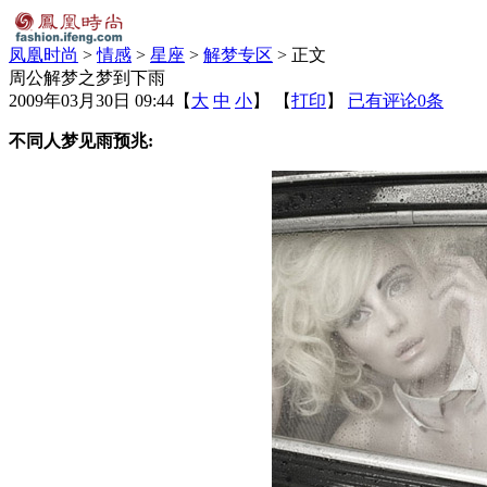
凤凰时尚
>
情感
>
星座
>
解梦专区
> 正文
周公解梦之梦到下雨
2009年03月30日 09:44
【
大
中
小
】 【
打印
】
已有评论
0
条
不同人梦见雨预兆: