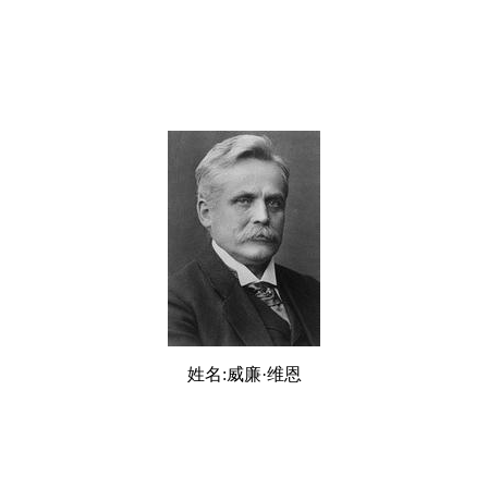
姓名:威廉·维恩