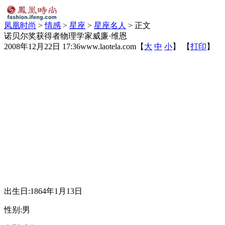
凤凰时尚
>
情感
>
星座
>
星座名人
> 正文
诺贝尔奖获得者物理学家威廉·维恩
2008年12月22日 17:36
www.laotela.com
【
大
中
小
】 【
打印
】
出生日:1864年1月13日
性别:男