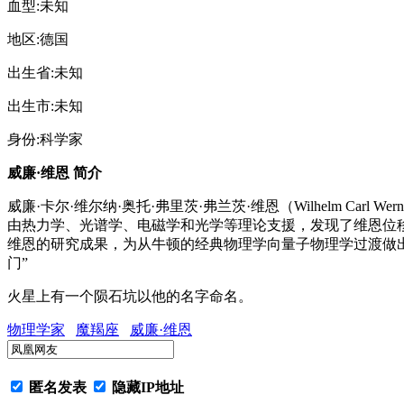
血型:未知
地区:德国
出生省:未知
出生市:未知
身份:科学家
威廉·维恩 简介
威廉·卡尔·维尔纳·奥托·弗里茨·弗兰茨·维恩（Wilhelm Carl We
由热力学、光谱学、电磁学和光学等理论支援，发现了维恩位移
维恩的研究成果，为从牛顿的经典物理学向量子物理学过渡做出
门”
火星上有一个陨石坑以他的名字命名。
物理学家
魔羯座
威廉·维恩
匿名发表
隐藏IP地址