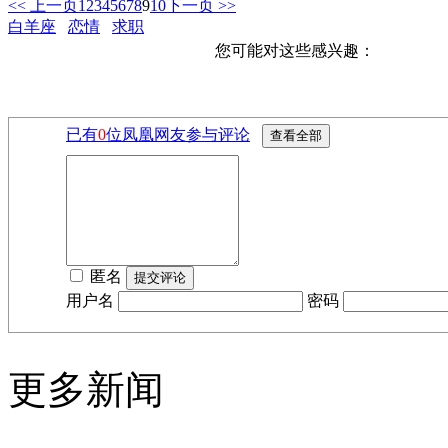
<< 上一页
1
2
3
4
5
6
7
8
9
10
下一页 >>
白羊座
恋情
求职
您可能对这些感兴趣：
已有
0
位凤凰网友参与评论
匿名
用户名
密码
更多新闻