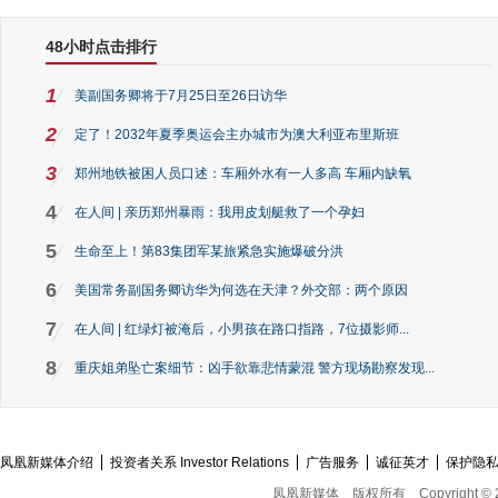
48小时点击排行
1
美副国务卿将于7月25日至26日访华
2
定了！2032年夏季奥运会主办城市为澳大利亚布里斯班
3
郑州地铁被困人员口述：车厢外水有一人多高 车厢内缺氧
4
在人间 | 亲历郑州暴雨：我用皮划艇救了一个孕妇
5
生命至上！第83集团军某旅紧急实施爆破分洪
6
美国常务副国务卿访华为何选在天津？外交部：两个原因
7
在人间 | 红绿灯被淹后，小男孩在路口指路，7位摄影师...
8
重庆姐弟坠亡案细节：凶手欲靠悲情蒙混 警方现场勘察发现...
凤凰新媒体介绍
投资者关系 Investor Relations
广告服务
诚征英才
保护隐
凤凰新媒体
版权所有
Copyright © 