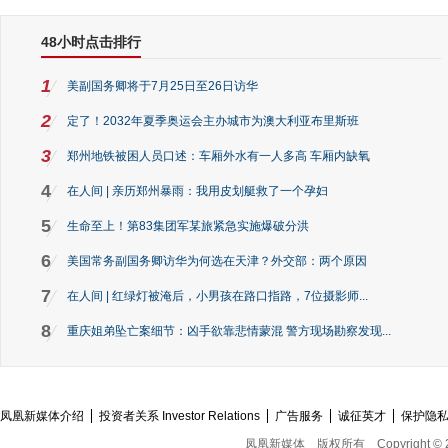
48小时点击排行
1
美副国务卿将于7月25日至26日访华
2
定了！2032年夏季奥运会主办城市为澳大利亚布里斯班
3
郑州地铁被困人员口述：车厢外水有一人多高 车厢内缺氧
4
在人间 | 亲历郑州暴雨：我用皮划艇救了一个孕妇
5
生命至上！第83集团军某旅紧急实施爆破分洪
6
美国常务副国务卿访华为何选在天津？外交部：两个原因
7
在人间 | 红绿灯被淹后，小男孩在路口指路，7位摄影师...
8
重庆姐弟坠亡案细节：凶手欲靠悲情蒙混 警方现场勘察发现...
凤凰新媒体介绍
投资者关系 Investor Relations
广告服务
诚征英才
保护隐
凤凰新媒体
版权所有
Copyright © 