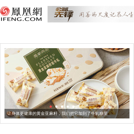
康的黄金亚麻籽，我们把它加到了牛轧糖里
被列入佛家七宝