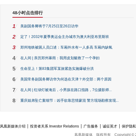
48小时点击排行
1
美副国务卿将于7月25日至26日访华
2
定了！2032年夏季奥运会主办城市为澳大利亚布里斯班
3
郑州地铁被困人员口述：车厢外水有一人多高 车厢内缺氧
4
在人间 | 亲历郑州暴雨：我用皮划艇救了一个孕妇
5
生命至上！第83集团军某旅紧急实施爆破分洪
6
美国常务副国务卿访华为何选在天津？外交部：两个原因
7
在人间 | 红绿灯被淹后，小男孩在路口指路，7位摄影师...
8
重庆姐弟坠亡案细节：凶手欲靠悲情蒙混 警方现场勘察发现...
凤凰新媒体介绍
投资者关系 Investor Relations
广告服务
诚征英才
保护隐
凤凰新媒体
版权所有
Copyright © 