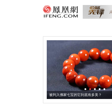
把它加到了牛轧糖里
被列入佛家七宝的它到底有多美？