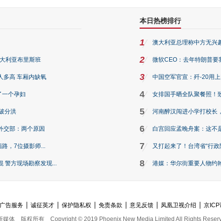
本日热榜排行
1
澳大利亚总理称中方无兴
2
澳大利亚布里斯班
微软CEO：去年特朗普要我们收
3
人多高 车厢内缺氧
中国空军官宣：歼-20用
4
了一个孕妇
女排国手晒全队聚餐照！
5
破分洪
河南醉汉闯进小学打校长，
6
外交部：两个原因
白宫回应孟晚舟案：这不
7
路，7位摄影师...
又打起来了！台湾省“行政院
8
警方现场勘察发现...
港媒：华尔街重要人物约翰·
广告服务
诚征英才
保护隐私权
免责条款
意见反馈
凤凰卫视介绍
京ICP
新媒体
版权所有
Copyright © 2019 Phoenix New Media Limited All Rights Reser