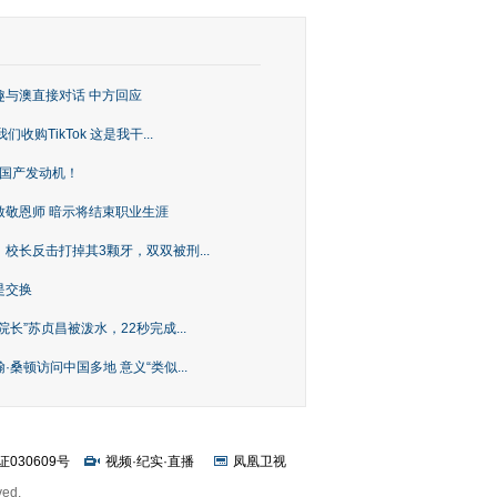
趣与澳直接对话 中方回应
购TikTok 这是我干...
上国产发动机！
致敬恩师 暗示将结束职业生涯
校长反击打掉其3颗牙，双双被刑...
是交换
长”苏贞昌被泼水，22秒完成...
桑顿访问中国多地 意义“类似...
证030609号
视频
·
纪实
·
直播
凤凰卫视
ved.