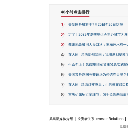
48小时点击排行
1
美副国务卿将于7月25日至26日访华
2
定了！2032年夏季奥运会主办城市为
3
郑州地铁被困人员口述：车厢外水有一
4
在人间 | 亲历郑州暴雨：我用皮划艇救
5
生命至上！第83集团军某旅紧急实施爆
6
美国常务副国务卿访华为何选在天津？
7
在人间 | 红绿灯被淹后，小男孩在路口指
8
重庆姐弟坠亡案细节：凶手欲靠悲情蒙混 
凤凰新媒体介绍
投资者关系 Investor Relations
凤凰