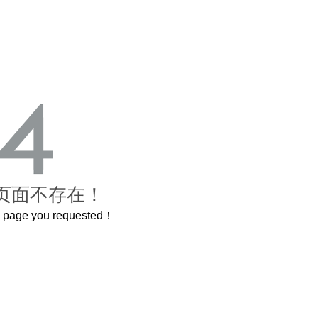
页面不存在！
he page you requested！
曲奇届的“爱马仕”把你的爱封在罐子里送给TA