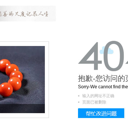
抱歉-您访问的
Sorry-We cannot find t
输入的网址不正确
页面已被删除
这个3.2米的长卷，还原了600岁的紫禁城