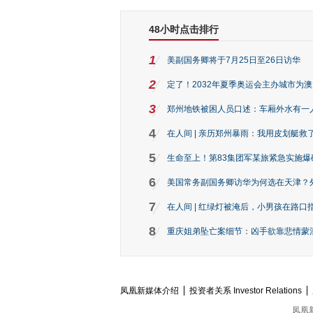
48小时点击排行
1
美副国务卿将于7月25日至26日访华
2
定了！2032年夏季奥运会主办城市为
3
郑州地铁被困人员口述：车厢外水有一
4
在人间 | 亲历郑州暴雨：我用皮划艇救
5
生命至上！第83集团军某旅紧急实施爆
6
美国常务副国务卿访华为何选在天津？
7
在人间 | 红绿灯被淹后，小男孩在路口指
8
重庆姐弟坠亡案细节：凶手欲靠悲情蒙混 
凤凰新媒体介绍
投资者关系 Investor Relations
凤凰