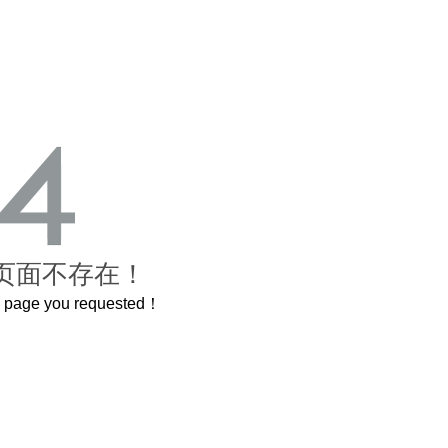
页面不存在！
he page you requested！
这个3.2米的长卷，还原了600岁的紫禁城