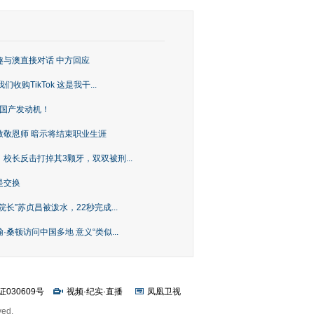
趣与澳直接对话 中方回应
购TikTok 这是我干...
上国产发动机！
致敬恩师 暗示将结束职业生涯
校长反击打掉其3颗牙，双双被刑...
是交换
长”苏贞昌被泼水，22秒完成...
桑顿访问中国多地 意义“类似...
证030609号
视频
·
纪实
·
直播
凤凰卫视
ved.