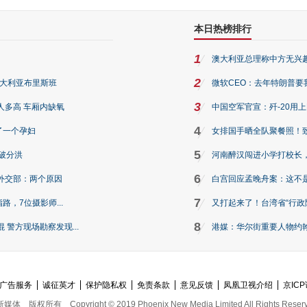
本日热榜排行
1
澳大利亚总理称中方无兴
2
澳大利亚布里斯班
微软CEO：去年特朗普要我们收
3
人多高 车厢内缺氧
中国空军官宣：歼-20用
4
了一个孕妇
女排国手晒全队聚餐照！
5
破分洪
河南醉汉闯进小学打校长，
6
外交部：两个原因
白宫回应孟晚舟案：这不
7
路，7位摄影师...
又打起来了！台湾省“行政院
8
警方现场勘察发现...
港媒：华尔街重要人物约翰·
广告服务
诚征英才
保护隐私权
免责条款
意见反馈
凤凰卫视介绍
京ICP
新媒体
版权所有
Copyright © 2019 Phoenix New Media Limited All Rights Reser