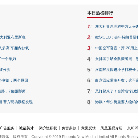
本日热榜排行
1
澳大利亚总理称中方无兴
2
澳大利亚布里斯班
微软CEO：去年特朗普要我们收
3
人多高 车厢内缺氧
中国空军官宣：歼-20用
4
了一个孕妇
女排国手晒全队聚餐照！
5
破分洪
河南醉汉闯进小学打校长，
6
外交部：两个原因
白宫回应孟晚舟案：这不
7
路，7位摄影师...
又打起来了！台湾省“行政院
8
警方现场勘察发现...
港媒：华尔街重要人物约翰·
广告服务
诚征英才
保护隐私权
免责条款
意见反馈
凤凰卫视介绍
京ICP
新媒体
版权所有
Copyright © 2019 Phoenix New Media Limited All Rights Reser