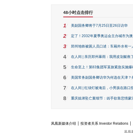
48小时点击排行
1
美副国务卿将于7月25日至26日访华
2
定了！2032年夏季奥运会主办城市为
3
郑州地铁被困人员口述：车厢外水有一
4
在人间 | 亲历郑州暴雨：我用皮划艇救
5
生命至上！第83集团军某旅紧急实施爆
6
美国常务副国务卿访华为何选在天津？
7
在人间 | 红绿灯被淹后，小男孩在路口指
8
重庆姐弟坠亡案细节：凶手欲靠悲情蒙混 
凤凰新媒体介绍
投资者关系 Investor Relations
凤凰