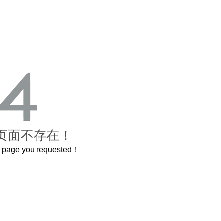
页面不存在！
he page you requested！
禁城
曲奇届的“爱马仕”把你的爱封在罐子里送给