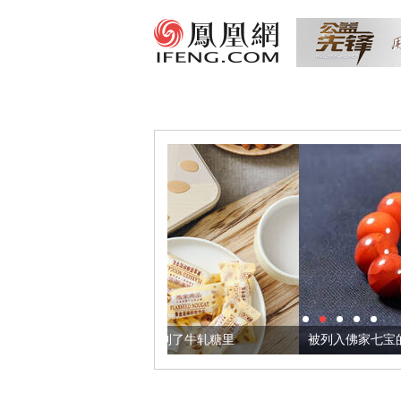
，我们把它加到了牛轧糖里
被列入佛家七宝的它到底有多美