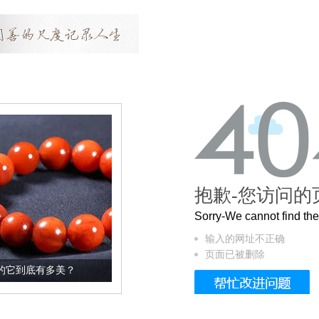
抱歉-您访问的
Sorry-We cannot find t
输入的网址不正确
页面已被删除
？
这个3.2米的长卷，还原了600岁的紫