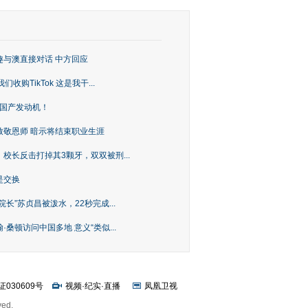
趣与澳直接对话 中方回应
购TikTok 这是我干...
上国产发动机！
致敬恩师 暗示将结束职业生涯
校长反击打掉其3颗牙，双双被刑...
是交换
长”苏贞昌被泼水，22秒完成...
桑顿访问中国多地 意义“类似...
证030609号
视频
·
纪实
·
直播
凤凰卫视
ved.