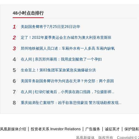
48小时点击排行
1
美副国务卿将于7月25日至26日访华
2
定了！2032年夏季奥运会主办城市为澳大利亚布里斯班
3
郑州地铁被困人员口述：车厢外水有一人多高 车厢内缺氧
4
在人间 | 亲历郑州暴雨：我用皮划艇救了一个孕妇
5
生命至上！第83集团军某旅紧急实施爆破分洪
6
美国常务副国务卿访华为何选在天津？外交部：两个原因
7
在人间 | 红绿灯被淹后，小男孩在路口指路，7位摄影师...
8
重庆姐弟坠亡案细节：凶手欲靠悲情蒙混 警方现场勘察发现...
凤凰新媒体介绍
投资者关系 Investor Relations
广告服务
诚征英才
保护隐
凤凰新媒体
版权所有
Copyright © 