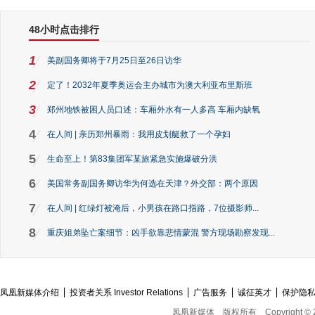
48小时点击排行
1
美副国务卿将于7月25日至26日访华
2
定了！2032年夏季奥运会主办城市为澳大利亚布里斯班
3
郑州地铁被困人员口述：车厢外水有一人多高 车厢内缺氧
4
在人间 | 亲历郑州暴雨：我用皮划艇救了一个孕妇
5
生命至上！第83集团军某旅紧急实施爆破分洪
6
美国常务副国务卿访华为何选在天津？外交部：两个原因
7
在人间 | 红绿灯被淹后，小男孩在路口指路，7位摄影师...
8
重庆姐弟坠亡案细节：凶手欲靠悲情蒙混 警方现场勘察发现...
凤凰新媒体介绍
投资者关系 Investor Relations
广告服务
诚征英才
保护隐
凤凰新媒体
版权所有
Copyright © 