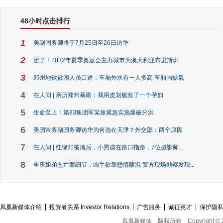
48小时点击排行
1
美副国务卿将于7月25日至26日访华
2
定了！2032年夏季奥运会主办城市为澳大利亚布里斯班
3
郑州地铁被困人员口述：车厢外水有一人多高 车厢内缺氧
4
在人间 | 亲历郑州暴雨：我用皮划艇救了一个孕妇
5
生命至上！第83集团军某旅紧急实施爆破分洪
6
美国常务副国务卿访华为何选在天津？外交部：两个原因
7
在人间 | 红绿灯被淹后，小男孩在路口指路，7位摄影师...
8
重庆姐弟坠亡案细节：凶手欲靠悲情蒙混 警方现场勘察发现...
凤凰新媒体介绍
投资者关系 Investor Relations
广告服务
诚征英才
保护隐
凤凰新媒体
版权所有
Copyright © 