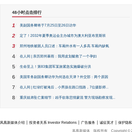
48小时点击排行
1
美副国务卿将于7月25日至26日访华
2
定了！2032年夏季奥运会主办城市为澳大利亚布里斯班
3
郑州地铁被困人员口述：车厢外水有一人多高 车厢内缺氧
4
在人间 | 亲历郑州暴雨：我用皮划艇救了一个孕妇
5
生命至上！第83集团军某旅紧急实施爆破分洪
6
美国常务副国务卿访华为何选在天津？外交部：两个原因
7
在人间 | 红绿灯被淹后，小男孩在路口指路，7位摄影师...
8
重庆姐弟坠亡案细节：凶手欲靠悲情蒙混 警方现场勘察发现...
凤凰新媒体介绍
投资者关系 Investor Relations
广告服务
诚征英才
保护隐
凤凰新媒体
版权所有
Copyright © 