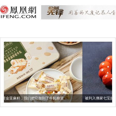
它加到了牛轧糖里
被列入佛家七宝的它到底有多美？