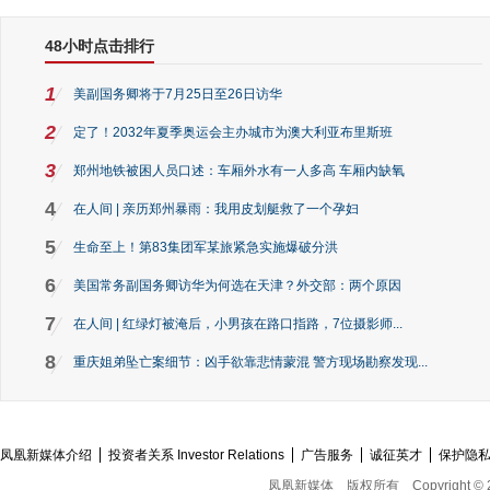
48小时点击排行
1
美副国务卿将于7月25日至26日访华
2
定了！2032年夏季奥运会主办城市为澳大利亚布里斯班
3
郑州地铁被困人员口述：车厢外水有一人多高 车厢内缺氧
4
在人间 | 亲历郑州暴雨：我用皮划艇救了一个孕妇
5
生命至上！第83集团军某旅紧急实施爆破分洪
6
美国常务副国务卿访华为何选在天津？外交部：两个原因
7
在人间 | 红绿灯被淹后，小男孩在路口指路，7位摄影师...
8
重庆姐弟坠亡案细节：凶手欲靠悲情蒙混 警方现场勘察发现...
凤凰新媒体介绍
投资者关系 Investor Relations
广告服务
诚征英才
保护隐
凤凰新媒体
版权所有
Copyright © 