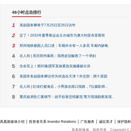
48小时点击排行
1
美副国务卿将于7月25日至26日访华
2
定了！2032年夏季奥运会主办城市为澳大利亚布里斯班
3
郑州地铁被困人员口述：车厢外水有一人多高 车厢内缺氧
4
在人间 | 亲历郑州暴雨：我用皮划艇救了一个孕妇
5
生命至上！第83集团军某旅紧急实施爆破分洪
6
美国常务副国务卿访华为何选在天津？外交部：两个原因
7
在人间 | 红绿灯被淹后，小男孩在路口指路，7位摄影师...
8
重庆姐弟坠亡案细节：凶手欲靠悲情蒙混 警方现场勘察发现...
凤凰新媒体介绍
投资者关系 Investor Relations
广告服务
诚征英才
保护隐
凤凰新媒体
版权所有
Copyright © 