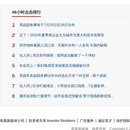
48小时点击排行
1
美副国务卿将于7月25日至26日访华
2
定了！2032年夏季奥运会主办城市为澳大利亚布里斯班
3
郑州地铁被困人员口述：车厢外水有一人多高 车厢内缺氧
4
在人间 | 亲历郑州暴雨：我用皮划艇救了一个孕妇
5
生命至上！第83集团军某旅紧急实施爆破分洪
6
美国常务副国务卿访华为何选在天津？外交部：两个原因
7
在人间 | 红绿灯被淹后，小男孩在路口指路，7位摄影师...
8
重庆姐弟坠亡案细节：凶手欲靠悲情蒙混 警方现场勘察发现...
凤凰新媒体介绍
投资者关系 Investor Relations
广告服务
诚征英才
保护隐
凤凰新媒体
版权所有
Copyright © 