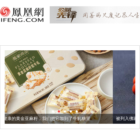
籽，我们把它加到了牛轧糖里
被列入佛家七宝的它到底有多