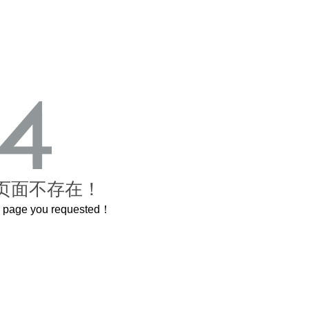
页面不存在！
he page you requested！
这个3.2米的长卷，还原了600岁的紫禁城