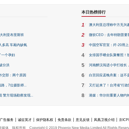
本日热榜排行
1
澳大利亚总理称中方无兴
2
澳大利亚布里斯班
微软CEO：去年特朗普要我们收
3
人多高 车厢内缺氧
中国空军官宣：歼-20用
4
了一个孕妇
女排国手晒全队聚餐照！
5
破分洪
河南醉汉闯进小学打校长，
6
外交部：两个原因
白宫回应孟晚舟案：这不
7
路，7位摄影师...
又打起来了！台湾省“行政院
8
警方现场勘察发现...
港媒：华尔街重要人物约翰·
广告服务
诚征英才
保护隐私权
免责条款
意见反馈
凤凰卫视介绍
京ICP
新媒体
版权所有
Copyright © 2019 Phoenix New Media Limited All Rights Reser