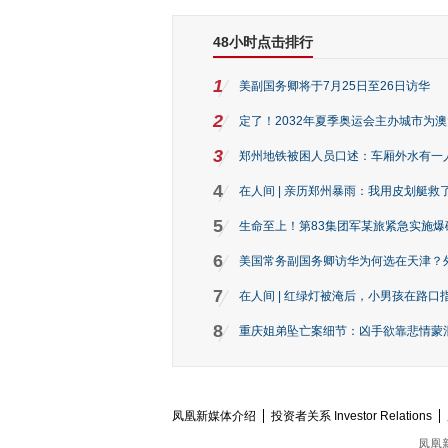
48小时点击排行
1
美副国务卿将于7月25日至26日访华
2
定了！2032年夏季奥运会主办城市为
3
郑州地铁被困人员口述：车厢外水有一
4
在人间 | 亲历郑州暴雨：我用皮划艇救
5
生命至上！第83集团军某旅紧急实施爆
6
美国常务副国务卿访华为何选在天津？
7
在人间 | 红绿灯被淹后，小男孩在路口指
8
重庆姐弟坠亡案细节：凶手欲靠悲情蒙混 
凤凰新媒体介绍
投资者关系 Investor Relations
凤凰