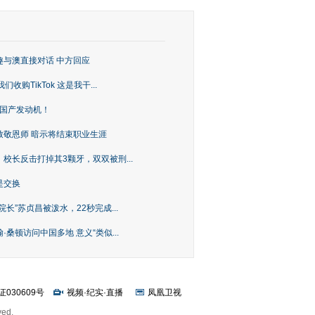
趣与澳直接对话 中方回应
购TikTok 这是我干...
上国产发动机！
致敬恩师 暗示将结束职业生涯
校长反击打掉其3颗牙，双双被刑...
是交换
长”苏贞昌被泼水，22秒完成...
桑顿访问中国多地 意义“类似...
证030609号
视频
·
纪实
·
直播
凤凰卫视
ved.