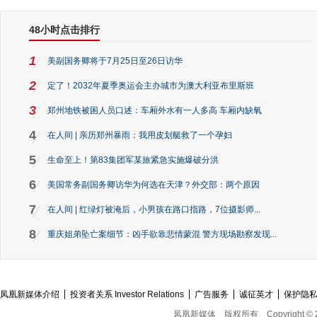
48小时点击排行
1
美副国务卿将于7月25日至26日访华
2
定了！2032年夏季奥运会主办城市为澳大利亚布里斯班
3
郑州地铁被困人员口述：车厢外水有一人多高 车厢内缺氧
4
在人间 | 亲历郑州暴雨：我用皮划艇救了一个孕妇
5
生命至上！第83集团军某旅紧急实施爆破分洪
6
美国常务副国务卿访华为何选在天津？外交部：两个原因
7
在人间 | 红绿灯被淹后，小男孩在路口指路，7位摄影师...
8
重庆姐弟坠亡案细节：凶手欲靠悲情蒙混 警方现场勘察发现...
凤凰新媒体介绍
投资者关系 Investor Relations
广告服务
诚征英才
保护隐
凤凰新媒体
版权所有
Copyright © 