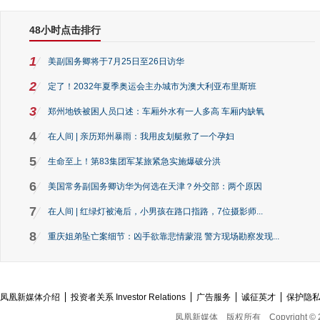
48小时点击排行
1
美副国务卿将于7月25日至26日访华
2
定了！2032年夏季奥运会主办城市为澳大利亚布里斯班
3
郑州地铁被困人员口述：车厢外水有一人多高 车厢内缺氧
4
在人间 | 亲历郑州暴雨：我用皮划艇救了一个孕妇
5
生命至上！第83集团军某旅紧急实施爆破分洪
6
美国常务副国务卿访华为何选在天津？外交部：两个原因
7
在人间 | 红绿灯被淹后，小男孩在路口指路，7位摄影师...
8
重庆姐弟坠亡案细节：凶手欲靠悲情蒙混 警方现场勘察发现...
凤凰新媒体介绍
投资者关系 Investor Relations
广告服务
诚征英才
保护隐
凤凰新媒体
版权所有
Copyright © 