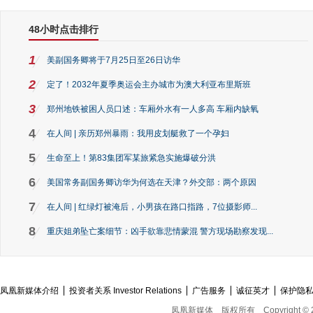
48小时点击排行
1
美副国务卿将于7月25日至26日访华
2
定了！2032年夏季奥运会主办城市为澳大利亚布里斯班
3
郑州地铁被困人员口述：车厢外水有一人多高 车厢内缺氧
4
在人间 | 亲历郑州暴雨：我用皮划艇救了一个孕妇
5
生命至上！第83集团军某旅紧急实施爆破分洪
6
美国常务副国务卿访华为何选在天津？外交部：两个原因
7
在人间 | 红绿灯被淹后，小男孩在路口指路，7位摄影师...
8
重庆姐弟坠亡案细节：凶手欲靠悲情蒙混 警方现场勘察发现...
凤凰新媒体介绍
投资者关系 Investor Relations
广告服务
诚征英才
保护隐
凤凰新媒体
版权所有
Copyright © 