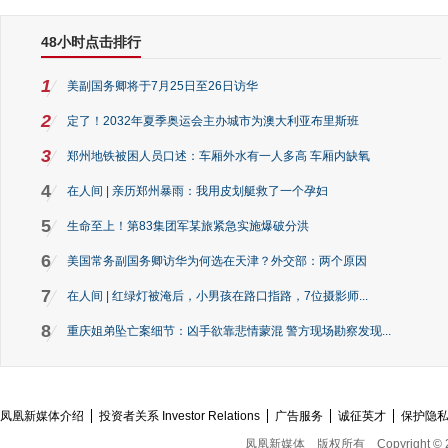
48小时点击排行
1
美副国务卿将于7月25日至26日访华
2
定了！2032年夏季奥运会主办城市为澳大利亚布里斯班
3
郑州地铁被困人员口述：车厢外水有一人多高 车厢内缺氧
4
在人间 | 亲历郑州暴雨：我用皮划艇救了一个孕妇
5
生命至上！第83集团军某旅紧急实施爆破分洪
6
美国常务副国务卿访华为何选在天津？外交部：两个原因
7
在人间 | 红绿灯被淹后，小男孩在路口指路，7位摄影师...
8
重庆姐弟坠亡案细节：凶手欲靠悲情蒙混 警方现场勘察发现...
凤凰新媒体介绍
投资者关系 Investor Relations
广告服务
诚征英才
保护隐
凤凰新媒体
版权所有
Copyright © 