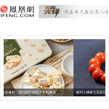
把它加到了牛轧糖里
被列入佛家七宝的它到底有多美？