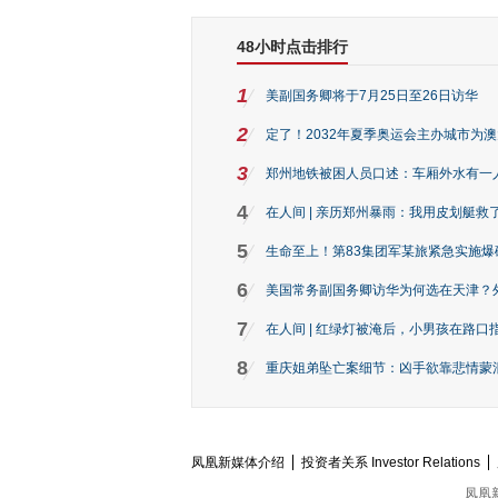
48小时点击排行
1
美副国务卿将于7月25日至26日访华
2
定了！2032年夏季奥运会主办城市为
3
郑州地铁被困人员口述：车厢外水有一
4
在人间 | 亲历郑州暴雨：我用皮划艇救
5
生命至上！第83集团军某旅紧急实施爆
6
美国常务副国务卿访华为何选在天津？
7
在人间 | 红绿灯被淹后，小男孩在路口指
8
重庆姐弟坠亡案细节：凶手欲靠悲情蒙混 
凤凰新媒体介绍
投资者关系 Investor Relations
凤凰