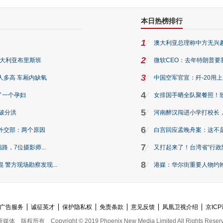
本日热榜排行
1
澳大利亚总理称中方无兴
2
澳大利亚布里斯班
微软CEO：去年特朗普要我们收
3
人多高 车厢内缺氧
中国空军官宣：歼-20用
4
了一个孕妇
女排国手晒全队聚餐照！
5
破分洪
河南醉汉闯进小学打校长，
6
外交部：两个原因
白宫回应孟晚舟案：这不
7
路，7位摄影师...
又打起来了！台湾省“行政院
8
警方现场勘察发现...
港媒：华尔街重要人物约翰·
广告服务
诚征英才
保护隐私权
免责条款
意见反馈
凤凰卫视介绍
京ICP
新媒体
版权所有
Copyright © 2019 Phoenix New Media Limited All Rights Reser