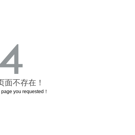
页面不存在！
he page you requested！
这个3.2米的长卷，还原了600岁的紫禁城