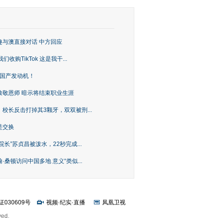
趣与澳直接对话 中方回应
购TikTok 这是我干...
上国产发动机！
致敬恩师 暗示将结束职业生涯
校长反击打掉其3颗牙，双双被刑...
是交换
长”苏贞昌被泼水，22秒完成...
桑顿访问中国多地 意义“类似...
证030609号
视频
·
纪实
·
直播
凤凰卫视
ved.