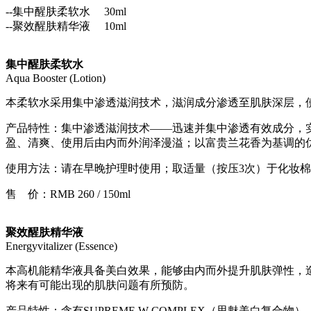
--集中醒肤柔软水 30ml
--聚效醒肤精华液 10ml
集中醒肤柔软水
Aqua Booster (Lotion)
本柔软水采用集中渗透滋润技术，滋润成分渗透至肌肤深层，
产品特性：集中渗透滋润技术——迅速并集中渗透有效成分，实
盈、清爽、使用后由内而外润泽漫溢；以富贵兰花香为基调的
使用方法：请在早晚护理时使用；取适量（按压3次）于化妆
售 价：RMB 260 / 150ml
聚效醒肤精华液
Energyvitalizer (Essence)
本高机能精华液具备美白效果，能够由内而外提升肌肤弹性，
将来有可能出现的肌肤问题有所预防。
产品特性：含有SUPREME W COMPLEX（思魅美白复