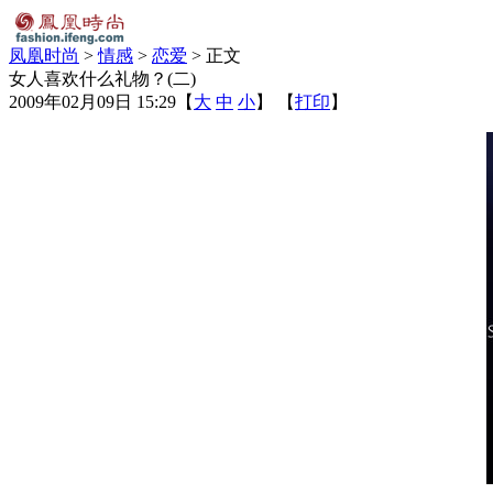
凤凰时尚
>
情感
>
恋爱
> 正文
女人喜欢什么礼物？(二)
2009年02月09日 15:29
【
大
中
小
】 【
打印
】