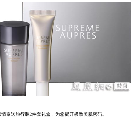
莱，倾情奉送旅行装2件套礼盒，为您揭开极致美肌密码。