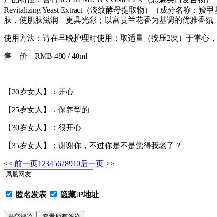
Revitalizing Yeast Extract（淡纹酵母提
肤，使肌肤滋润，更具光彩；以富贵兰花香为基调的优雅香氛
使用方法：请在早晚护理时使用；取适量（按压2次）于掌心，
售 价：RMB 480 / 40ml
【20岁女人】：开心
【25岁女人】：保养型的
【30岁女人】：很开心
【35岁女人】：谢谢你，不过你是不是觉得我老了？
<< 前一页
1
2
3
4
5
6
7
8
9
10
后一页 >>
匿名发表
隐藏IP地址