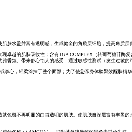
使肌肤水盈并富有透明感，生成健全的角质层细胞，提高角质层
现卓越的肌肤吸收性；含有TGA COMPLEX（转葡萄糖苷酶
优雅香氛、带来舒心怡人的感受；通过敏感性测试（发生过敏的
棉或掌心，轻柔涂抹于整个面部；为了使您亲身体验聚效醒肤精
造就色斑不再明显的白皙透明的肌肤。使肌肤自深层富有丰盈的
合物）（成分名称：t-AMCHA），抑制紫外线导致的黑色素过分