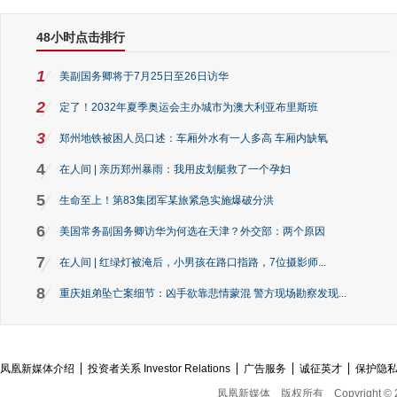
48小时点击排行
1
美副国务卿将于7月25日至26日访华
2
定了！2032年夏季奥运会主办城市为澳大利亚布里斯班
3
郑州地铁被困人员口述：车厢外水有一人多高 车厢内缺氧
4
在人间 | 亲历郑州暴雨：我用皮划艇救了一个孕妇
5
生命至上！第83集团军某旅紧急实施爆破分洪
6
美国常务副国务卿访华为何选在天津？外交部：两个原因
7
在人间 | 红绿灯被淹后，小男孩在路口指路，7位摄影师...
8
重庆姐弟坠亡案细节：凶手欲靠悲情蒙混 警方现场勘察发现...
凤凰新媒体介绍
投资者关系 Investor Relations
广告服务
诚征英才
保护隐
凤凰新媒体
版权所有
Copyright © 