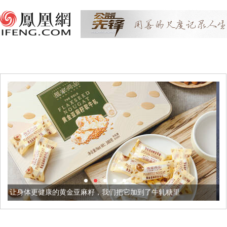
金亚麻籽，我们把它加到了牛轧糖里
被列入佛家七宝的它到