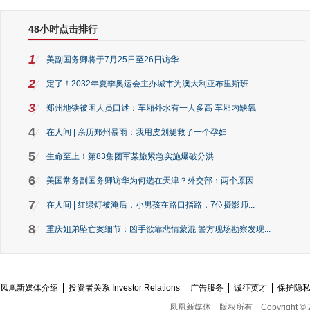
48小时点击排行
1
美副国务卿将于7月25日至26日访华
2
定了！2032年夏季奥运会主办城市为澳大利亚布里斯班
3
郑州地铁被困人员口述：车厢外水有一人多高 车厢内缺氧
4
在人间 | 亲历郑州暴雨：我用皮划艇救了一个孕妇
5
生命至上！第83集团军某旅紧急实施爆破分洪
6
美国常务副国务卿访华为何选在天津？外交部：两个原因
7
在人间 | 红绿灯被淹后，小男孩在路口指路，7位摄影师...
8
重庆姐弟坠亡案细节：凶手欲靠悲情蒙混 警方现场勘察发现...
凤凰新媒体介绍
投资者关系 Investor Relations
广告服务
诚征英才
保护隐
凤凰新媒体
版权所有
Copyright © 