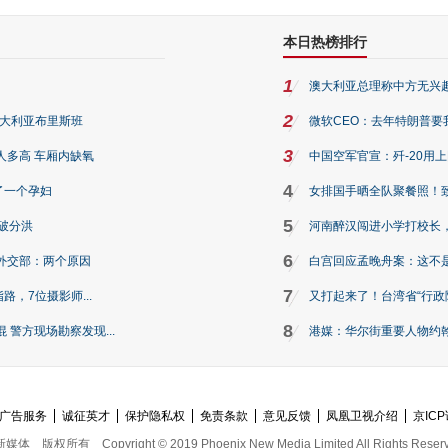
本日热榜排行
1
澳大利亚总理称中方无兴
2
澳大利亚布里斯班
微软CEO：去年特朗普要我们收
3
人多高 车厢内缺氧
中国空军官宣：歼-20用
4
了一个孕妇
女排国手晒全队聚餐照！
5
破分洪
河南醉汉闯进小学打校长，
6
外交部：两个原因
白宫回应孟晚舟案：这不
7
路，7位摄影师...
又打起来了！台湾省“行政院
8
警方现场勘察发现...
港媒：华尔街重要人物约翰·
广告服务
诚征英才
保护隐私权
免责条款
意见反馈
凤凰卫视介绍
京ICP
新媒体
版权所有
Copyright © 2019 Phoenix New Media Limited All Rights Reser