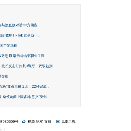
趣与澳直接对话 中方回应
购TikTok 这是我干...
上国产发动机！
致敬恩师 暗示将结束职业生涯
校长反击打掉其3颗牙，双双被刑...
是交换
长”苏贞昌被泼水，22秒完成...
桑顿访问中国多地 意义“类似...
证030609号
视频
·
纪实
·
直播
凤凰卫视
ved.