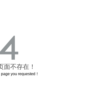
页面不存在！
he page you requested！
这个3.2米的长卷，还原了600岁的紫禁城