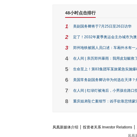
48小时点击排行
1
美副国务卿将于7月25日至26日访华
2
定了！2032年夏季奥运会主办城市为
3
郑州地铁被困人员口述：车厢外水有一
4
在人间 | 亲历郑州暴雨：我用皮划艇救
5
生命至上！第83集团军某旅紧急实施爆
6
美国常务副国务卿访华为何选在天津？
7
在人间 | 红绿灯被淹后，小男孩在路口指
8
重庆姐弟坠亡案细节：凶手欲靠悲情蒙混 
凤凰新媒体介绍
投资者关系 Investor Relations
凤凰