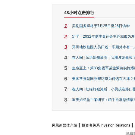
48小时点击排行
1
美副国务卿将于7月25日至26日访华
2
定了！2032年夏季奥运会主办城市为
3
郑州地铁被困人员口述：车厢外水有一
4
在人间 | 亲历郑州暴雨：我用皮划艇救
5
生命至上！第83集团军某旅紧急实施爆
6
美国常务副国务卿访华为何选在天津？
7
在人间 | 红绿灯被淹后，小男孩在路口指
8
重庆姐弟坠亡案细节：凶手欲靠悲情蒙混 
凤凰新媒体介绍
投资者关系 Investor Relations
凤凰