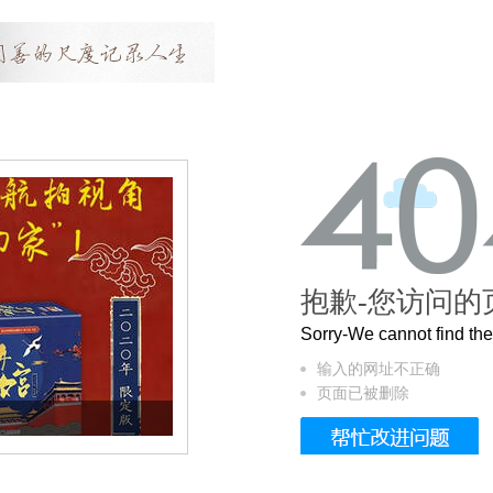
抱歉-您访问的
Sorry-We cannot find t
输入的网址不正确
页面已被删除
曲奇届的“爱马仕”把你的爱封在罐子里送给T