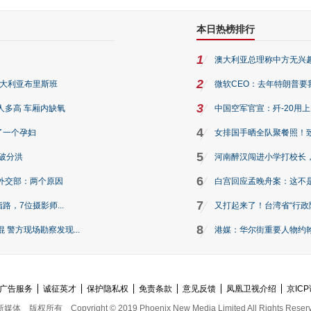
本日热榜排行
1
澳大利亚总理称中方无兴
2
澳大利亚布里斯班
微软CEO：去年特朗普要我们收
3
人多高 车厢内缺氧
中国空军官宣：歼-20用
4
了一个孕妇
女排国手晒全队聚餐照！
5
破分洪
河南醉汉闯进小学打校长，
6
外交部：两个原因
白宫回应孟晚舟案：这不
7
路，7位摄影师...
又打起来了！台湾省“行政院
8
警方现场勘察发现...
港媒：华尔街重要人物约翰·
广告服务
诚征英才
保护隐私权
免责条款
意见反馈
凤凰卫视介绍
京ICP
新媒体
版权所有
Copyright © 2019 Phoenix New Media Limited All Rights Reser