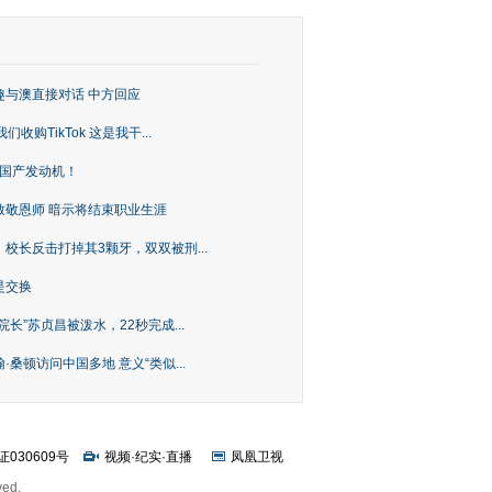
趣与澳直接对话 中方回应
购TikTok 这是我干...
上国产发动机！
致敬恩师 暗示将结束职业生涯
校长反击打掉其3颗牙，双双被刑...
是交换
长”苏贞昌被泼水，22秒完成...
桑顿访问中国多地 意义“类似...
证030609号
视频
·
纪实
·
直播
凤凰卫视
ved.