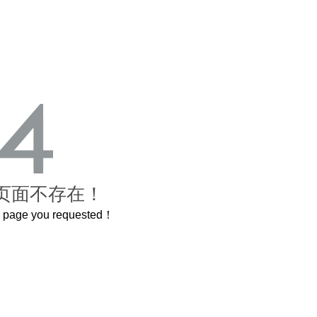
页面不存在！
he page you requested！
A
喝茅台专用，茅台文化研究会打造出超意境酒器