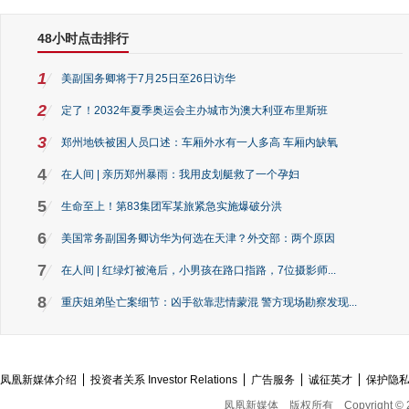
48小时点击排行
1
美副国务卿将于7月25日至26日访华
2
定了！2032年夏季奥运会主办城市为澳大利亚布里斯班
3
郑州地铁被困人员口述：车厢外水有一人多高 车厢内缺氧
4
在人间 | 亲历郑州暴雨：我用皮划艇救了一个孕妇
5
生命至上！第83集团军某旅紧急实施爆破分洪
6
美国常务副国务卿访华为何选在天津？外交部：两个原因
7
在人间 | 红绿灯被淹后，小男孩在路口指路，7位摄影师...
8
重庆姐弟坠亡案细节：凶手欲靠悲情蒙混 警方现场勘察发现...
凤凰新媒体介绍
投资者关系 Investor Relations
广告服务
诚征英才
保护隐
凤凰新媒体
版权所有
Copyright © 