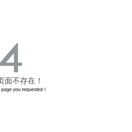
页面不存在！
he page you requested！
这个3.2米的长卷，还原了600岁的紫禁城