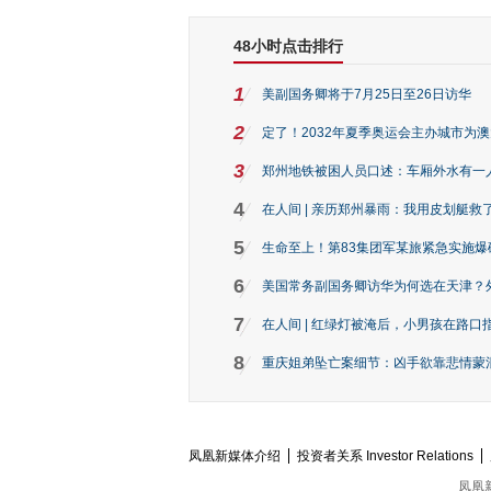
48小时点击排行
1
美副国务卿将于7月25日至26日访华
2
定了！2032年夏季奥运会主办城市为
3
郑州地铁被困人员口述：车厢外水有一
4
在人间 | 亲历郑州暴雨：我用皮划艇救
5
生命至上！第83集团军某旅紧急实施爆
6
美国常务副国务卿访华为何选在天津？
7
在人间 | 红绿灯被淹后，小男孩在路口指
8
重庆姐弟坠亡案细节：凶手欲靠悲情蒙混 
凤凰新媒体介绍
投资者关系 Investor Relations
凤凰