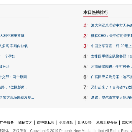
本日热榜排行
1
澳大利亚总理称中方无兴
2
澳大利亚布里斯班
微软CEO：去年特朗普要我们收
3
人多高 车厢内缺氧
中国空军官宣：歼-20用
4
了一个孕妇
女排国手晒全队聚餐照！
5
破分洪
河南醉汉闯进小学打校长，
6
外交部：两个原因
白宫回应孟晚舟案：这不
7
路，7位摄影师...
又打起来了！台湾省“行政院
8
警方现场勘察发现...
港媒：华尔街重要人物约翰·
广告服务
诚征英才
保护隐私权
免责条款
意见反馈
凤凰卫视介绍
京ICP
新媒体
版权所有
Copyright © 2019 Phoenix New Media Limited All Rights Reser