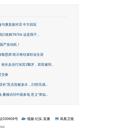
趣与澳直接对话 中方回应
购TikTok 这是我干...
上国产发动机！
致敬恩师 暗示将结束职业生涯
校长反击打掉其3颗牙，双双被刑...
是交换
长”苏贞昌被泼水，22秒完成...
桑顿访问中国多地 意义“类似...
证030609号
视频
·
纪实
·
直播
凤凰卫视
ved.