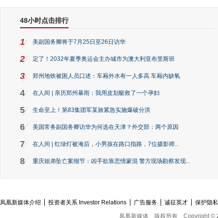
48小时点击排行
1
美副国务卿将于7月25日至26日访华
2
定了！2032年夏季奥运会主办城市为澳大利亚布里斯班
3
郑州地铁被困人员口述：车厢外水有一人多高 车厢内缺氧
4
在人间 | 亲历郑州暴雨：我用皮划艇救了一个孕妇
5
生命至上！第83集团军某旅紧急实施爆破分洪
6
美国常务副国务卿访华为何选在天津？外交部：两个原因
7
在人间 | 红绿灯被淹后，小男孩在路口指路，7位摄影师...
8
重庆姐弟坠亡案细节：凶手欲靠悲情蒙混 警方现场勘察发现...
凤凰新媒体介绍
投资者关系 Investor Relations
广告服务
诚征英才
保护隐
凤凰新媒体
版权所有
Copyright © 