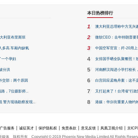
本日热榜排行
1
澳大利亚总理称中方无兴
2
澳大利亚布里斯班
微软CEO：去年特朗普要我们收
3
人多高 车厢内缺氧
中国空军官宣：歼-20用
4
了一个孕妇
女排国手晒全队聚餐照！
5
破分洪
河南醉汉闯进小学打校长，
6
外交部：两个原因
白宫回应孟晚舟案：这不
7
路，7位摄影师...
又打起来了！台湾省“行政院
8
警方现场勘察发现...
港媒：华尔街重要人物约翰·
广告服务
诚征英才
保护隐私权
免责条款
意见反馈
凤凰卫视介绍
京ICP
新媒体
版权所有
Copyright © 2019 Phoenix New Media Limited All Rights Reser