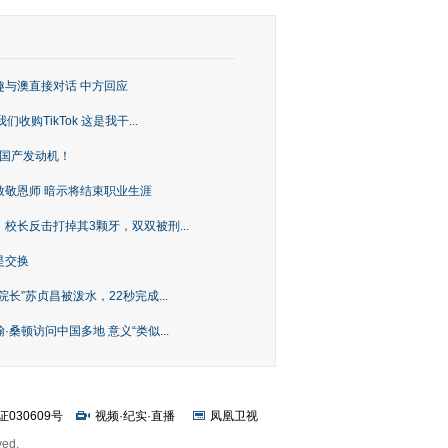
趣与澳直接对话 中方回应
购TikTok 这是我干...
上国产发动机！
致敬恩师 暗示将结束职业生涯
校长反击打掉其3颗牙，双双被刑...
是交换
长”苏贞昌被泼水，22秒完成...
桑顿访问中国多地 意义“类似...
证030609号
视频
·
纪实
·
直播
凤凰卫视
ved.