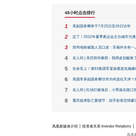
48小时点击排行
1
美副国务卿将于7月25日至26日访华
2
定了！2032年夏季奥运会主办城市为
3
郑州地铁被困人员口述：车厢外水有一
4
在人间 | 亲历郑州暴雨：我用皮划艇救
5
生命至上！第83集团军某旅紧急实施爆
6
美国常务副国务卿访华为何选在天津？
7
在人间 | 红绿灯被淹后，小男孩在路口指
8
重庆姐弟坠亡案细节：凶手欲靠悲情蒙混 
凤凰新媒体介绍
投资者关系 Investor Relations
凤凰