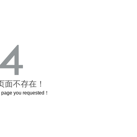
页面不存在！
he page you requested！
这个3.2米的长卷，还原了600岁的紫禁城