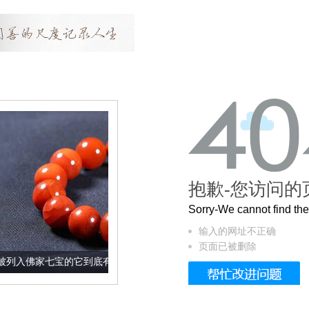
抱歉-您访问的
Sorry-We cannot find t
输入的网址不正确
页面已被删除
的它到底有多美？
这个3.2米的长卷，还