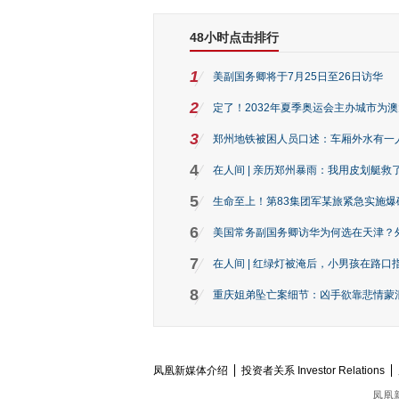
48小时点击排行
1
美副国务卿将于7月25日至26日访华
2
定了！2032年夏季奥运会主办城市为
3
郑州地铁被困人员口述：车厢外水有一
4
在人间 | 亲历郑州暴雨：我用皮划艇救
5
生命至上！第83集团军某旅紧急实施爆
6
美国常务副国务卿访华为何选在天津？
7
在人间 | 红绿灯被淹后，小男孩在路口指
8
重庆姐弟坠亡案细节：凶手欲靠悲情蒙混 
凤凰新媒体介绍
投资者关系 Investor Relations
凤凰