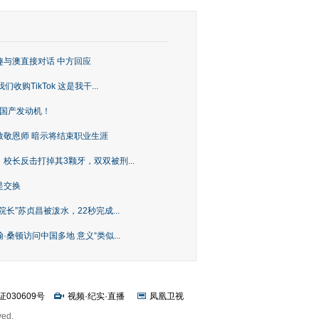
趣与澳直接对话 中方回应
购TikTok 这是我干...
上国产发动机！
致敬恩师 暗示将结束职业生涯
校长反击打掉其3颗牙，双双被刑...
是交换
长”苏贞昌被泼水，22秒完成...
桑顿访问中国多地 意义“类似...
证030609号
视频
·
纪实
·
直播
凤凰卫视
ved.