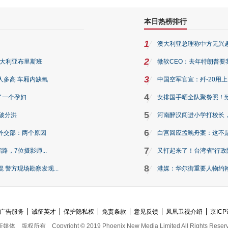
本日热榜排行
1
澳大利亚总理称中方无兴
2
澳大利亚布里斯班
微软CEO：去年特朗普要我们收
3
人多高 车厢内缺氧
中国空军官宣：歼-20用
4
了一个孕妇
女排国手晒全队聚餐照！
5
破分洪
河南醉汉闯进小学打校长，
6
外交部：两个原因
白宫回应孟晚舟案：这不
7
路，7位摄影师...
又打起来了！台湾省“行政院
8
警方现场勘察发现...
港媒：华尔街重要人物约翰·
广告服务
诚征英才
保护隐私权
免责条款
意见反馈
凤凰卫视介绍
京ICP
新媒体
版权所有
Copyright © 2019 Phoenix New Media Limited All Rights Reser