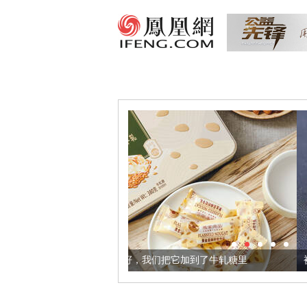
康的黄金亚麻籽，我们把它加到了牛轧糖里
被列入佛家七宝