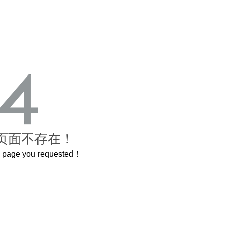
页面不存在！
he page you requested！
原了600岁的紫禁城
曲奇届的“爱马仕”把你的爱