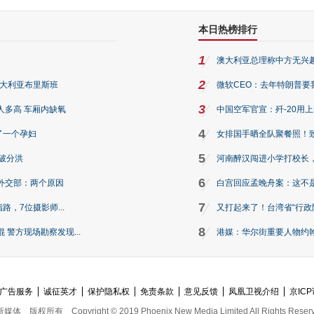
本日热榜排行
1
澳大利亚总理称中方无兴
2
澳大利亚布里斯班
微软CEO：去年特朗普要我们收
3
人多高 车厢内缺氧
中国空军官宣：歼-20用
4
了一个孕妇
女排国手晒全队聚餐照！
5
破分洪
河南醉汉闯进小学打校长，
6
外交部：两个原因
白宫回应孟晚舟案：这不
7
路，7位摄影师...
又打起来了！台湾省“行政院
8
警方现场勘察发现...
港媒：华尔街重要人物约翰·
广告服务
诚征英才
保护隐私权
免责条款
意见反馈
凤凰卫视介绍
京ICP
新媒体
版权所有
Copyright © 2019 Phoenix New Media Limited All Rights Reser