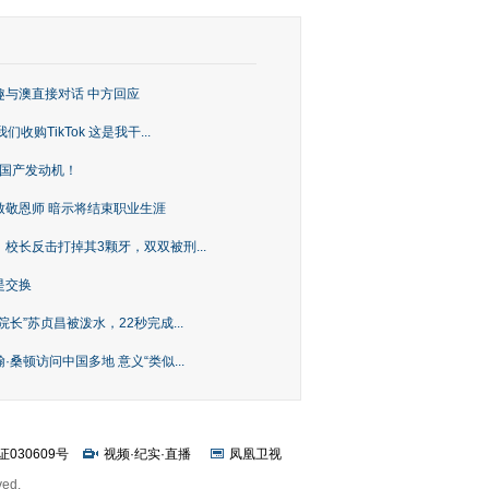
趣与澳直接对话 中方回应
购TikTok 这是我干...
上国产发动机！
致敬恩师 暗示将结束职业生涯
校长反击打掉其3颗牙，双双被刑...
是交换
长”苏贞昌被泼水，22秒完成...
桑顿访问中国多地 意义“类似...
证030609号
视频
·
纪实
·
直播
凤凰卫视
ved.