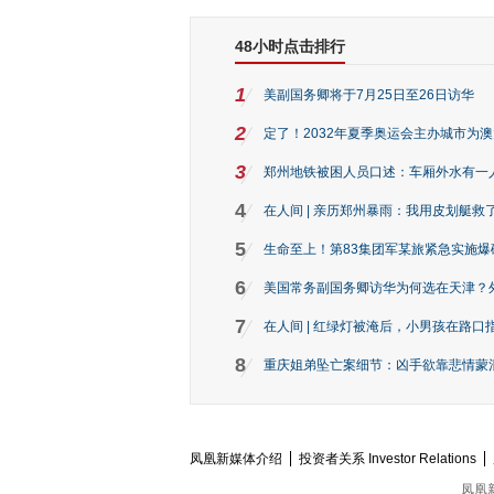
48小时点击排行
1
美副国务卿将于7月25日至26日访华
2
定了！2032年夏季奥运会主办城市为
3
郑州地铁被困人员口述：车厢外水有一
4
在人间 | 亲历郑州暴雨：我用皮划艇救
5
生命至上！第83集团军某旅紧急实施爆
6
美国常务副国务卿访华为何选在天津？
7
在人间 | 红绿灯被淹后，小男孩在路口指
8
重庆姐弟坠亡案细节：凶手欲靠悲情蒙混 
凤凰新媒体介绍
投资者关系 Investor Relations
凤凰