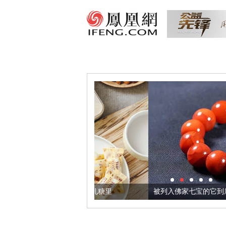
把它加到了牛轧糖里
被列入佛家七宝的它到底有多美？