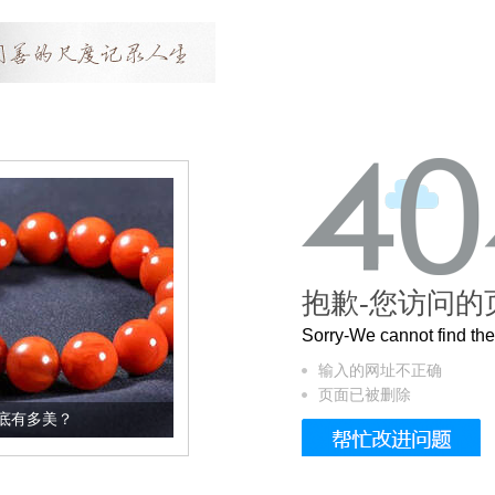
抱歉-您访问的
Sorry-We cannot find t
输入的网址不正确
页面已被删除
这个3.2米的长卷，还原了600岁的紫禁城