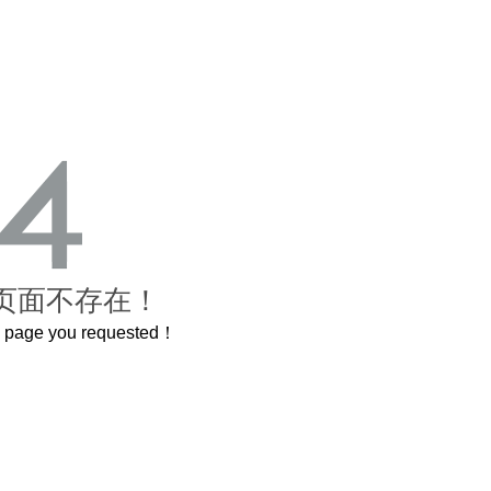
页面不存在！
he page you requested！
曲奇届的“爱马仕”把你的爱封在罐子里送给TA