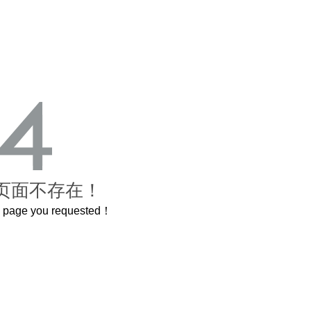
页面不存在！
he page you requested！
这个3.2米的长卷，还原了600岁的紫禁城