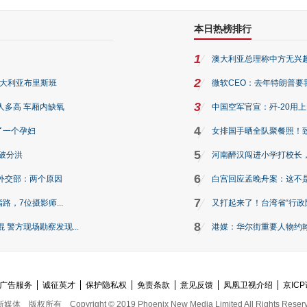
本日热榜排行
1
澳大利亚总理称中方无兴
2
澳大利亚布里斯班
微软CEO：去年特朗普要我们收
3
人多高 车厢内缺氧
中国空军官宣：歼-20用
4
了一个孕妇
女排国手晒全队聚餐照！
5
破分洪
河南醉汉闯进小学打校长，
6
外交部：两个原因
白宫回应孟晚舟案：这不
7
路，7位摄影师...
又打起来了！台湾省“行政院
8
警方现场勘察发现...
港媒：华尔街重要人物约翰·
广告服务
诚征英才
保护隐私权
免责条款
意见反馈
凤凰卫视介绍
京ICP
新媒体
版权所有
Copyright © 2019 Phoenix New Media Limited All Rights Reser