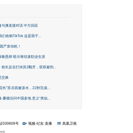
趣与澳直接对话 中方回应
购TikTok 这是我干...
上国产发动机！
致敬恩师 暗示将结束职业生涯
校长反击打掉其3颗牙，双双被刑...
是交换
长”苏贞昌被泼水，22秒完成...
桑顿访问中国多地 意义“类似...
证030609号
视频
·
纪实
·
直播
凤凰卫视
ved.