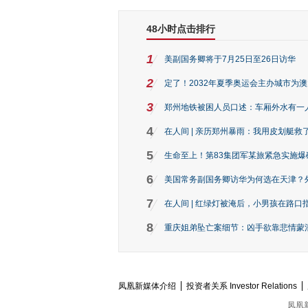
48小时点击排行
1
美副国务卿将于7月25日至26日访华
2
定了！2032年夏季奥运会主办城市为
3
郑州地铁被困人员口述：车厢外水有一
4
在人间 | 亲历郑州暴雨：我用皮划艇救
5
生命至上！第83集团军某旅紧急实施爆
6
美国常务副国务卿访华为何选在天津？
7
在人间 | 红绿灯被淹后，小男孩在路口指
8
重庆姐弟坠亡案细节：凶手欲靠悲情蒙混 
凤凰新媒体介绍
投资者关系 Investor Relations
凤凰