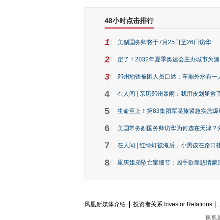
48小时点击排行
1
美副国务卿将于7月25日至26日访华
2
定了！2032年夏季奥运会主办城市为
3
郑州地铁被困人员口述：车厢外水有一
4
在人间 | 亲历郑州暴雨：我用皮划艇救
5
生命至上！第83集团军某旅紧急实施爆
6
美国常务副国务卿访华为何选在天津？
7
在人间 | 红绿灯被淹后，小男孩在路口指
8
重庆姐弟坠亡案细节：凶手欲靠悲情蒙混 
凤凰新媒体介绍
投资者关系 Investor Relations
凤凰