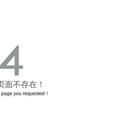
页面不存在！
he page you requested！
600岁的紫禁城
曲奇届的“爱马仕”把你的爱封在