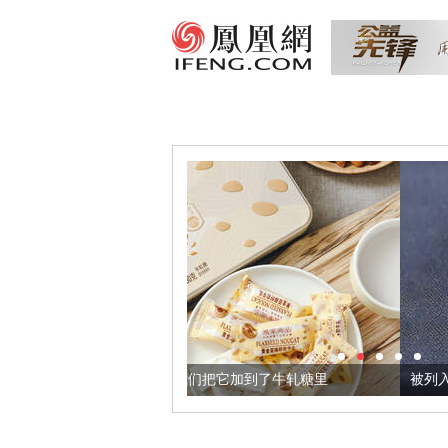
黄金亚麻籽，我们把它加到了牛轧糖里
被列入佛家七宝的它