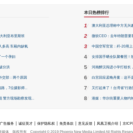
本日热榜排行
1
澳大利亚总理称中方无兴
2
澳大利亚布里斯班
微软CEO：去年特朗普要我们收
3
人多高 车厢内缺氧
中国空军官宣：歼-20用
4
了一个孕妇
女排国手晒全队聚餐照！
5
破分洪
河南醉汉闯进小学打校长，
6
外交部：两个原因
白宫回应孟晚舟案：这不
7
路，7位摄影师...
又打起来了！台湾省“行政院
8
警方现场勘察发现...
港媒：华尔街重要人物约翰·
广告服务
诚征英才
保护隐私权
免责条款
意见反馈
凤凰卫视介绍
京ICP
新媒体
版权所有
Copyright © 2019 Phoenix New Media Limited All Rights Reser