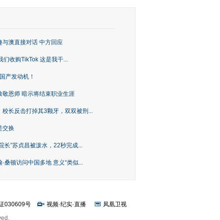
趣与澳直接对话 中方回应
购TikTok 这是我干...
上国产发动机！
致敬恩师 暗示将结束职业生涯
校长反击打掉其3颗牙，双双被刑...
是交换
长”苏贞昌被泼水，22秒完成...
桑顿访问中国多地 意义“类似...
证030609号
视频
·
纪实
·
直播
凤凰卫视
ved.