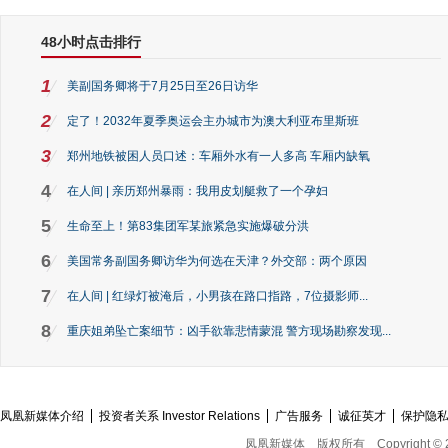
48小时点击排行
1
美副国务卿将于7月25日至26日访华
2
定了！2032年夏季奥运会主办城市为澳大利亚布里斯班
3
郑州地铁被困人员口述：车厢外水有一人多高 车厢内缺氧
4
在人间 | 亲历郑州暴雨：我用皮划艇救了一个孕妇
5
生命至上！第83集团军某旅紧急实施爆破分洪
6
美国常务副国务卿访华为何选在天津？外交部：两个原因
7
在人间 | 红绿灯被淹后，小男孩在路口指路，7位摄影师...
8
重庆姐弟坠亡案细节：凶手欲靠悲情蒙混 警方现场勘察发现...
凤凰新媒体介绍
投资者关系 Investor Relations
广告服务
诚征英才
保护隐
凤凰新媒体
版权所有
Copyright © 