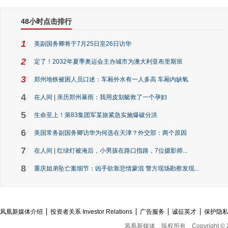
48小时点击排行
1
美副国务卿将于7月25日至26日访华
2
定了！2032年夏季奥运会主办城市为澳大利亚布里斯班
3
郑州地铁被困人员口述：车厢外水有一人多高 车厢内缺氧
4
在人间 | 亲历郑州暴雨：我用皮划艇救了一个孕妇
5
生命至上！第83集团军某旅紧急实施爆破分洪
6
美国常务副国务卿访华为何选在天津？外交部：两个原因
7
在人间 | 红绿灯被淹后，小男孩在路口指路，7位摄影师...
8
重庆姐弟坠亡案细节：凶手欲靠悲情蒙混 警方现场勘察发现...
凤凰新媒体介绍
投资者关系 Investor Relations
广告服务
诚征英才
保护隐
凤凰新媒体
版权所有
Copyright © 