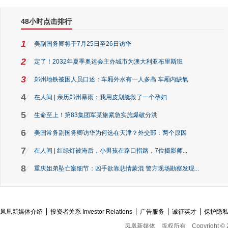
48小时点击排行
1
美副国务卿将于7月25日至26日访华
2
定了！2032年夏季奥运会主办城市为澳大利亚布里斯班
3
郑州地铁被困人员口述：车厢外水有一人多高 车厢内缺氧
4
在人间 | 亲历郑州暴雨：我用皮划艇救了一个孕妇
5
生命至上！第83集团军某旅紧急实施爆破分洪
6
美国常务副国务卿访华为何选在天津？外交部：两个原因
7
在人间 | 红绿灯被淹后，小男孩在路口指路，7位摄影师...
8
重庆姐弟坠亡案细节：凶手欲靠悲情蒙混 警方现场勘察发现...
凤凰新媒体介绍
投资者关系 Investor Relations
广告服务
诚征英才
保护隐
凤凰新媒体
版权所有
Copyright © 