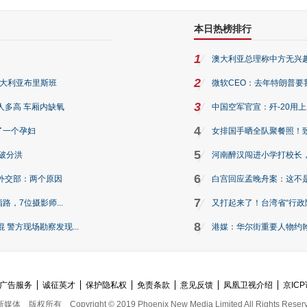
本日热榜排行
1
澳大利亚总理称中方无兴
2
澳大利亚布里斯班
微软CEO：去年特朗普要我们收
3
人多高 车厢内缺氧
中国空军官宣：歼-20用
4
了一个孕妇
女排国手晒全队聚餐照！
5
破分洪
河南醉汉闯进小学打校长，
6
外交部：两个原因
白宫回应孟晚舟案：这不
7
路，7位摄影师...
又打起来了！台湾省“行政院
8
警方现场勘察发现...
港媒：华尔街重要人物约翰·
广告服务
诚征英才
保护隐私权
免责条款
意见反馈
凤凰卫视介绍
京ICP
新媒体
版权所有
Copyright © 2019 Phoenix New Media Limited All Rights Reser