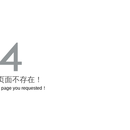
页面不存在！
he page you requested！
曲奇届的“爱马仕”把你的爱封在罐子里送给TA