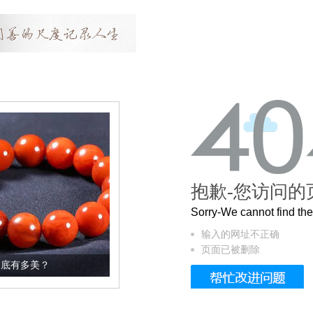
抱歉-您访问的
Sorry-We cannot find t
输入的网址不正确
页面已被删除
这个3.2米的长卷，还原了600岁的紫禁城