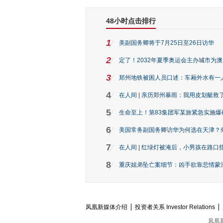
48小时点击排行
1
美副国务卿将于7月25日至26日访华
2
定了！2032年夏季奥运会主办城市为
3
郑州地铁被困人员口述：车厢外水有一
4
在人间 | 亲历郑州暴雨：我用皮划艇救
5
生命至上！第83集团军某旅紧急实施爆
6
美国常务副国务卿访华为何选在天津？
7
在人间 | 红绿灯被淹后，小男孩在路口指
8
重庆姐弟坠亡案细节：凶手欲靠悲情蒙混 
凤凰新媒体介绍
投资者关系 Investor Relations
凤凰