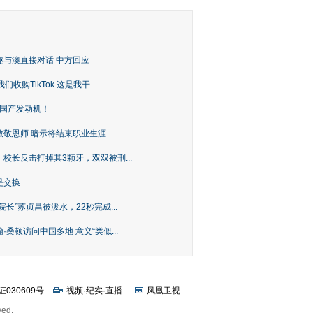
趣与澳直接对话 中方回应
购TikTok 这是我干...
上国产发动机！
致敬恩师 暗示将结束职业生涯
校长反击打掉其3颗牙，双双被刑...
是交换
长”苏贞昌被泼水，22秒完成...
桑顿访问中国多地 意义“类似...
证030609号
视频
·
纪实
·
直播
凤凰卫视
ved.