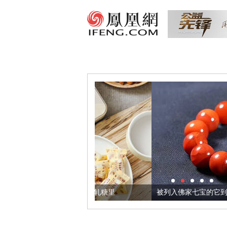
把它加到了牛轧糖里
被列入佛家七宝的它到底有多美？