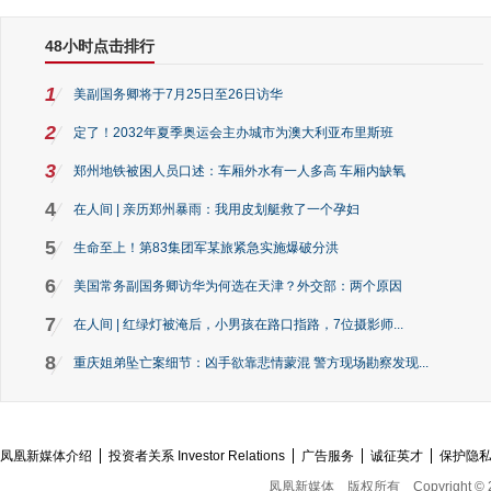
48小时点击排行
1
美副国务卿将于7月25日至26日访华
2
定了！2032年夏季奥运会主办城市为澳大利亚布里斯班
3
郑州地铁被困人员口述：车厢外水有一人多高 车厢内缺氧
4
在人间 | 亲历郑州暴雨：我用皮划艇救了一个孕妇
5
生命至上！第83集团军某旅紧急实施爆破分洪
6
美国常务副国务卿访华为何选在天津？外交部：两个原因
7
在人间 | 红绿灯被淹后，小男孩在路口指路，7位摄影师...
8
重庆姐弟坠亡案细节：凶手欲靠悲情蒙混 警方现场勘察发现...
凤凰新媒体介绍
投资者关系 Investor Relations
广告服务
诚征英才
保护隐
凤凰新媒体
版权所有
Copyright © 