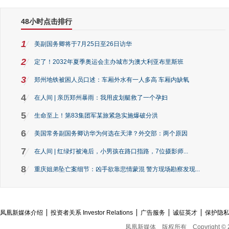
48小时点击排行
1
美副国务卿将于7月25日至26日访华
2
定了！2032年夏季奥运会主办城市为澳大利亚布里斯班
3
郑州地铁被困人员口述：车厢外水有一人多高 车厢内缺氧
4
在人间 | 亲历郑州暴雨：我用皮划艇救了一个孕妇
5
生命至上！第83集团军某旅紧急实施爆破分洪
6
美国常务副国务卿访华为何选在天津？外交部：两个原因
7
在人间 | 红绿灯被淹后，小男孩在路口指路，7位摄影师...
8
重庆姐弟坠亡案细节：凶手欲靠悲情蒙混 警方现场勘察发现...
凤凰新媒体介绍
投资者关系 Investor Relations
广告服务
诚征英才
保护隐
凤凰新媒体
版权所有
Copyright © 