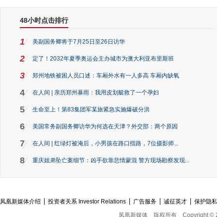
48小时点击排行
1
美副国务卿将于7月25日至26日访华
2
定了！2032年夏季奥运会主办城市为澳大利亚布里斯班
3
郑州地铁被困人员口述：车厢外水有一人多高 车厢内缺氧
4
在人间 | 亲历郑州暴雨：我用皮划艇救了一个孕妇
5
生命至上！第83集团军某旅紧急实施爆破分洪
6
美国常务副国务卿访华为何选在天津？外交部：两个原因
7
在人间 | 红绿灯被淹后，小男孩在路口指路，7位摄影师...
8
重庆姐弟坠亡案细节：凶手欲靠悲情蒙混 警方现场勘察发现...
凤凰新媒体介绍
投资者关系 Investor Relations
广告服务
诚征英才
保护隐
凤凰新媒体
版权所有
Copyright © 