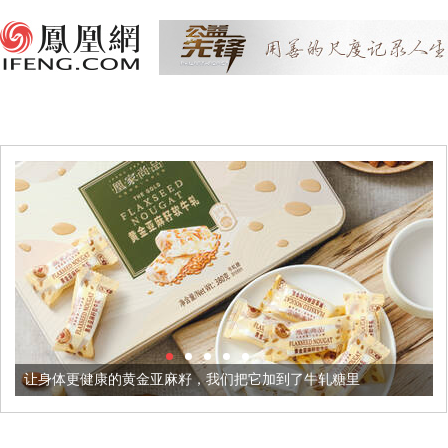
康的黄金亚麻籽，我们把它加到了牛轧糖里
被列入佛家七宝