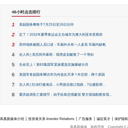
48小时点击排行
1
美副国务卿将于7月25日至26日访华
2
定了！2032年夏季奥运会主办城市为澳大利亚布里斯班
3
郑州地铁被困人员口述：车厢外水有一人多高 车厢内缺氧
4
在人间 | 亲历郑州暴雨：我用皮划艇救了一个孕妇
5
生命至上！第83集团军某旅紧急实施爆破分洪
6
美国常务副国务卿访华为何选在天津？外交部：两个原因
7
在人间 | 红绿灯被淹后，小男孩在路口指路，7位摄影师...
8
重庆姐弟坠亡案细节：凶手欲靠悲情蒙混 警方现场勘察发现...
凤凰新媒体介绍
投资者关系 Investor Relations
广告服务
诚征英才
保护隐
凤凰新媒体
版权所有
Copyright © 